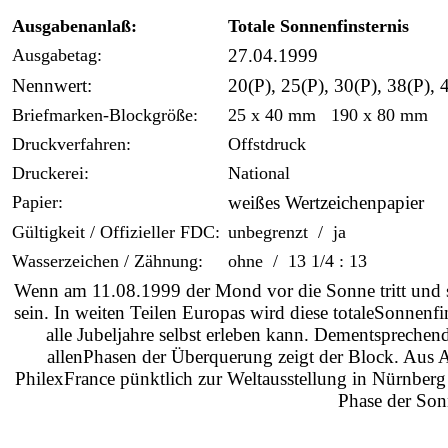
Ausgabenanlaß:
Totale Sonnenfinsternis
Ausgabetag:
27.04.1999
Nennwert:
20(P), 25(P), 30(P), 38(P), 
Briefmarken-Blockgröße:
25 x 40 mm 190 x 80 mm
Druckverfahren:
Offstdruck
Druckerei:
National
Papier:
weißes Wertzeichenpapier
Gültigkeit / Offizieller FDC:
unbegrenzt / ja
Wasserzeichen / Zähnung:
ohne / 13 1/4 : 13
Wenn am 11.08.1999 der Mond vor die Sonne tritt und s
sein. In weiten Teilen Europas wird diese totaleSonnenfin
alle Jubeljahre selbst erleben kann. Dementsprechend
allenPhasen der Überquerung zeigt der Block. Aus 
PhilexFrance pünktlich zur Weltausstellung in Nürnberg e
Phase der Son