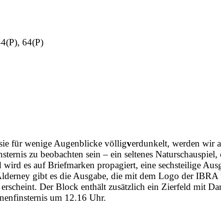
44(P), 64(P)
ie für wenige Augenblicke völlig
v
erdunkelt, werden wir a
sternis zu beobachten sein – ein seltenes Naturschauspiel, 
 wird es auf Briefmarken propagiert, eine sechsteilige Aus
Alderney gibt es die Ausgabe, die mit dem Logo der IBRA
rscheint. Der Block enthält zusätzlich ein Zierfeld mit Dar
nenfinsternis
um 12.16 Uhr.