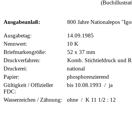
(Buchillustra
Ausgabeanlaß:
800 Jahre Nationalepos "Igor
Ausgabetag:
14.09.1985
Nennwert:
10 K
Briefmarkengröße:
52 x 37 mm
Druckverfahren:
Komb. Stichtiefdruck und Ra
Druckerei:
national
Papier:
phosphoreszierend
Gültigkeit / Offizieller
bis 10.08.1993 / ja
FDC:
Wasserzeichen / Zähnung:
ohne / K 11 1/2 : 12