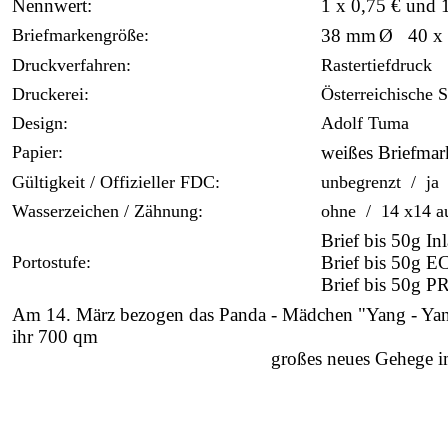
Nennwert:
1 x 0,75 € und 
Briefmarkengröße:
38 mm
Ø 40 x
Druckverfahren:
Rastertiefdruck
Druckerei:
Österreichische S
Design:
Adolf Tuma
Papier:
weißes Briefmar
Gültigkeit / Offizieller FDC:
unbegrenzt / ja
Wasserzeichen / Zähnung:
ohne / 14 x14 a
Brief bis 50g In
Portostufe:
Brief bis 50g 
Brief bis 50g P
Am 14. März bezogen das Panda - Mädchen "Yang - Yang
ihr 700 qm
großes neues Gehege i