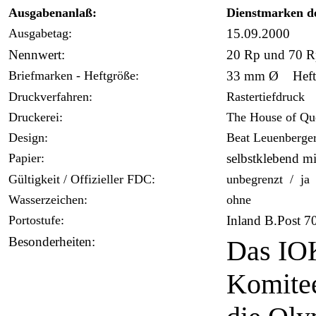
Ausgabenanlaß:
Dienstmarken d
Ausgabetag:
15.09.2000
Nennwert:
20 Rp und 70 R
Briefmarken - Heftgröße:
33 mm Ø
Heftc
Druckverfahren:
Rastertiefdruck
Druckerei:
The House of Qu
Design:
Beat Leuenberger
Papier:
selbstklebend mi
Gültigkeit / Offizieller FDC:
unbegrenzt / ja
Wasserzeichen:
ohne
Portostufe:
Inland B.Post 7
Besonderheiten:
Das IOK
Komitee