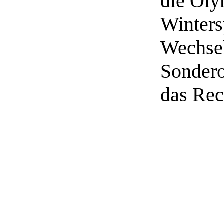
die Ol
Winters
Wechsel
Sondero
das Rec