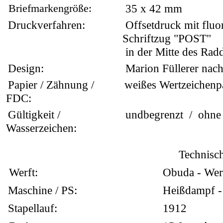
Briefmarkengröße:
35 x 42 mm
Druckverfahren:
Offsetdruck mit fluo
Schriftzug "POST"
in der Mitte des Rad
Design:
Marion Füllerer nach
Papier / Zähnung /
weißes Wertzeichenpa
FDC:
Gültigkeit /
undbegrenzt / ohne
Wasserzeichen:
Technisc
Werft:
Obuda - Wer
Maschine / PS:
Heißdampf -
Stapellauf:
1912