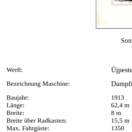
Son
Werft:
Újpest
Bezeichnung Maschine:
Dampf
Baujahr:
1913
Länge:
62,4 m
Breite:
8 m
Breite über Radkasten:
15,5 m
Max. Fahrgäste:
1350