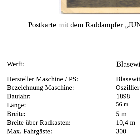
Postkarte mit dem Raddampfer 
Werft:
Blasewi
Hersteller Maschine / PS:
Blasewit
Bezeichnung Maschine:
Oszillie
Baujahr:
1898
Länge:
56 m
Breite:
5 m
Breite über Radkasten:
10,4 m
Max. Fahrgäste:
300