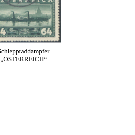
Schleppraddampfer
„ÖSTERREICH“