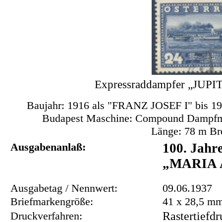
Expressraddampfer „JUPIT
Baujahr: 1916 als "FRANZ JOSEF I" bis 1
Budapest Maschine: Compound Dampfm
Länge: 78 m Bre
Ausgabenanlaß:
100. Jahr
„MARIA
Ausgabetag / Nennwert:
09.06.1937
Briefmarkengröße:
41 x 28,5 m
Druckverfahren:
Rastertiefd