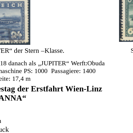
ER“ der Stern –Klasse.
918 danach als „JUPITER“
Werft:Obuda
aschine
PS: 1000
Passagiere: 1400
ite: 17,4 m
estag der Erstfahrt Wien-Linz
 ANNA“
m
ruck