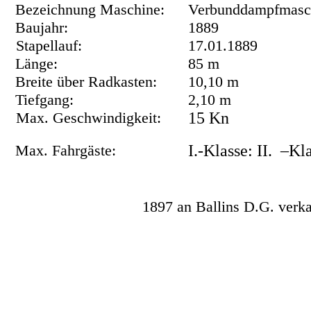
Bezeichnung Maschine:
Verbunddampfmasc
Baujahr:
1889
Stapellauf:
17.01.1889
Länge:
85 m
Breite über Radkasten:
10,10 m
Tiefgang:
2,10 m
Max. Geschwindigkeit:
15 Kn
Max. Fahrgäste:
I.-Klasse: II.
–Kla
1897 an Ballins D.G. ve