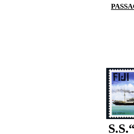
PASSA
.
S.S