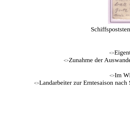
Schiffspostste
Eigen
<>
Zunahme der Auswander
<>
Im Wi
<>
Landarbeiter zur Erntesaison nach 
<>