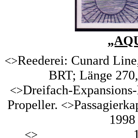
„AQ
Reederei: Cunard Line
<>
BRT; Länge 270,
Dreifach-Expansions
<>
Propeller.
Passagierkap
<>
1998 
<>