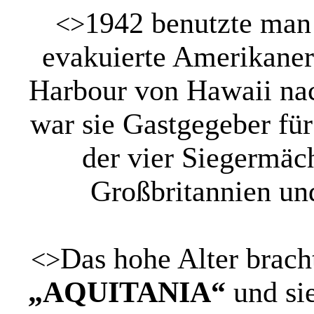
1942 benutzte man
<>
evakuierte Amerikaner
Harbour von Hawaii na
war sie Gastgegeber fü
der vier Siegermäc
Großbritannien un
Das hohe Alter bracht
<>
„AQUITANIA“
und si