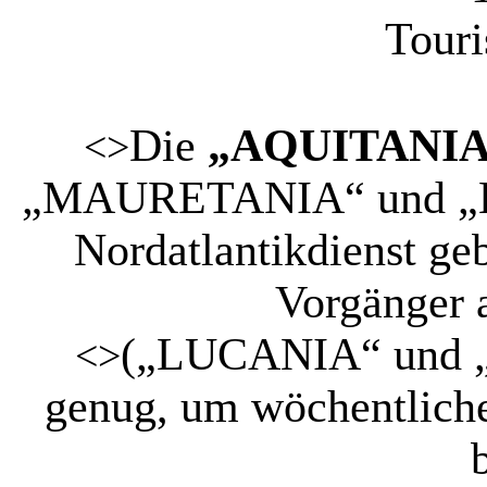
Touri
Die
„AQUITANIA
<>
„MAURETANIA“ und „LU
Nordatlantikdienst geb
Vorgänger a
(„LUCANIA“ und „
<>
genug, um wöchentliche