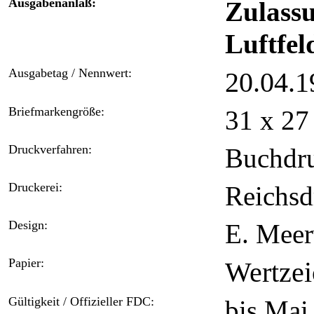
Ausgabenanlaß:
Zulass
Luftfel
Ausgabetag / Nennwert:
20.04.19
Briefmarkengröße:
31 x 2
Druckverfahren:
Buchdr
Druckerei:
Reichsd
Design:
E. Mee
Papier:
Wertzei
Gültigkeit / Offizieller FDC:
bis Mai