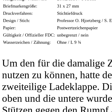
Briefmarkengröße:
31 x 27 mm
Druckverfahren:
Stichtiefdruck
Design / Stich:
Professor O. Hjortzberg / S. 
Papier:
Postwertzeichenpapier
Gültigkeit / Offizieller FDC:
unbegrenzt / nein
Wasserzeichen / Zähnung:
Ohne / L 9 ¾
Um den für die damalige Z
nutzen zu können, hatte d
zweiteilige Ladeklappe. Di
oben und die untere wurde
Stützen gegen den Rumpf ab