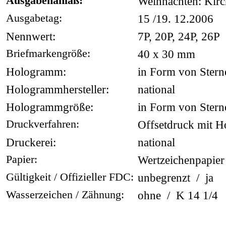
Ausgabenanlaß:
Weihnachten: Kir
Ausgabetag:
15 /19. 12.2006
Nennwert:
7P, 20P, 24P, 26P
Briefmarkengröße:
40 x 30 mm
Hologramm:
in Form von Stern
Hologrammhersteller:
national
Hologrammgröße:
in Form von Stern
Druckverfahren:
Offsetdruck mit 
Druckerei:
national
Papier:
Wertzeichenpapier 
Gültigkeit / Offizieller FDC:
unbegrenzt / ja
Wasserzeichen / Zähnung:
ohne / K 14 1/4