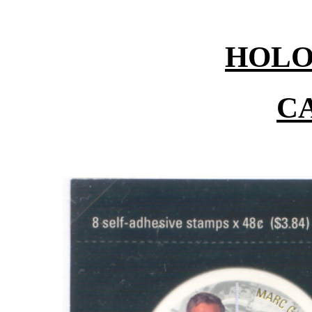
HOL
C