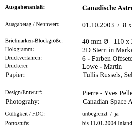
Ausgabenanlaß:
Canadische Astr
Ausgabetag / Nennwert:
01.10.2003 / 8 
Briefmarken-Blockgröße:
40 mm Ø 110 x
Hologramm:
2D Stern in Mark
Druckverfahren:
6 - Farben Offse
Druckerei:
Lowe - Martin
Papier:
Tullis Russels, Se
Design/Entwurf:
Pierre - Yves Pelle
Photograhy:
Canadian Space 
Gültigkeit / FDC:
unbegrenzt / ja
Portostufe:
bis 11.01.2004 Inlan