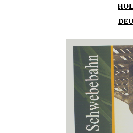
HO
DE