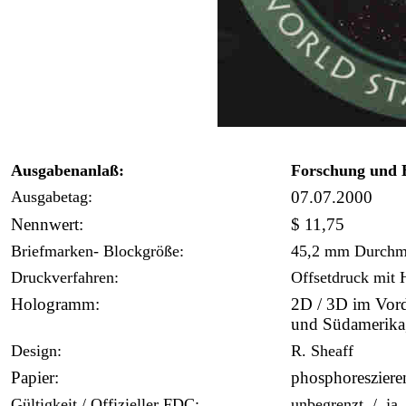
Ausgabenanlaß:
Forschung und 
Ausgabetag:
07.07.2000
Nennwert:
$ 11,75
Briefmarken- Blockgröße:
45,2 mm Durchm
Druckverfahren:
Offsetdruck mit
Hologramm:
2D / 3D im Vord
und Südamerika,
Design:
R. Sheaff
Papier:
phosphoresziere
Gültigkeit / Offizieller FDC:
unbegrenzt / ja