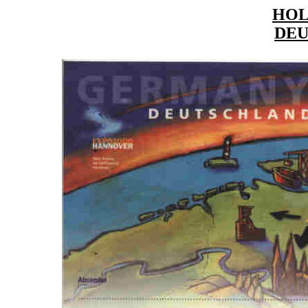
HO
DE