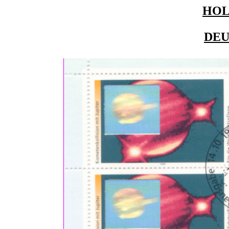
HO
DE