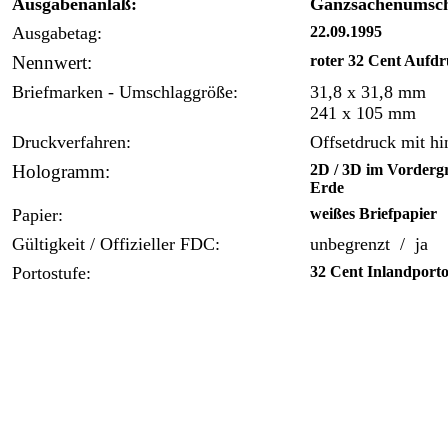
Ausgabenanlaß:
Ganzsachenumsch
Ausgabetag:
22.09.1995
Nennwert:
roter 32 Cent Aufd
Briefmarken - Umschlaggröße:
31,8 x 31,8 mm
241 x 105 mm
Druckverfahren:
Offsetdruck mit hi
Hologramm:
2D / 3D im Vordergr
Erde
Papier:
weißes Briefpapier
Gültigkeit / Offizieller FDC:
unbegrenzt / ja
Portostufe:
32 Cent Inlandport