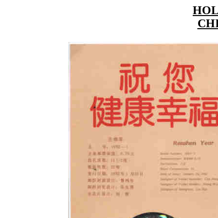
HO
CHI