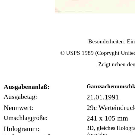
Besonderheiten: Ein
© USPS 1989 (Copryght United St
Zeigt neben d
Ausgabenanlaß:
Ganzsachenumschla
Ausgabetag:
21.01.1991
Nennwert:
29c Werteindruck
Umschlaggröße:
241 x 105 mm
Hologramm:
3D, gleiches Hologr
Ausgabe