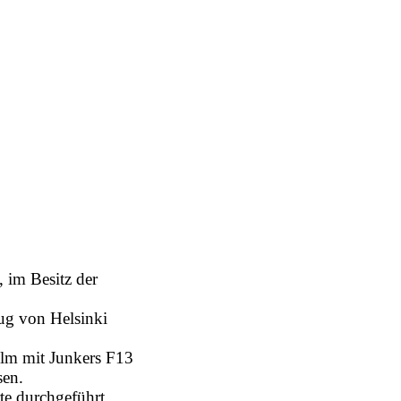
im Besitz der
ug von Helsinki
lm mit Junkers F13
sen.
te durchgeführt.