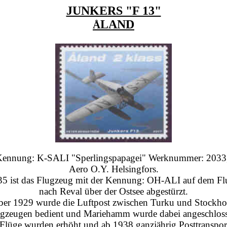
JUNKERS "F 13"
LAND
Å
Kennung: K-SALI "Sperlingspapagei" Werknummer: 2033, 
Aero O.Y. Helsingfors.
5 ist das Flugzeug mit der Kennung: OH-ALI auf dem Fl
nach Reval über der Ostsee abgestürzt.
mber 1929 wurde die Luftpost zwischen Turku und Stockho
gzeugen bedient und Mariehamm wurde dabei angeschlos
Flüge wurden erhöht und ab 1938 ganzjährig Posttranspor