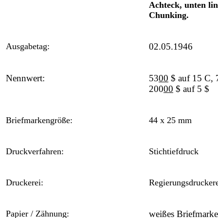
Achteck, unten li
Chunking.
Ausgabetag:
02.05.1946
Nennwert:
53
00
$ auf 15 C, 
200
00
$ auf 5 $
Briefmarkengröße:
44 x 25 mm
Druckverfahren:
Stichtiefdruck
Druckerei:
Regierungsdruckere
Papier / Zähnung:
weißes Briefmark