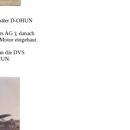
später D-OHUN
rs AG ); danach
Motor eingebaut.
 an die DVS
OHUN.