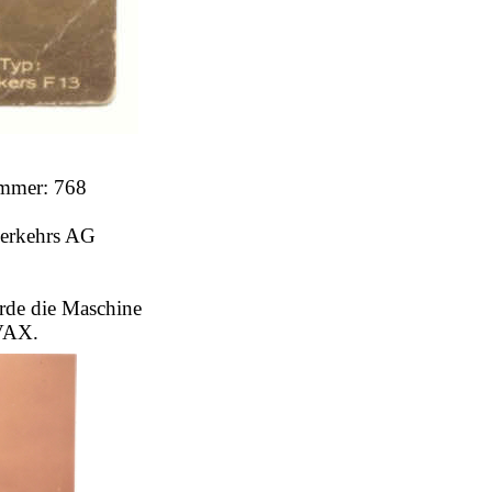
mmer: 768
verkehrs AG
rde die Maschine
OVAX.