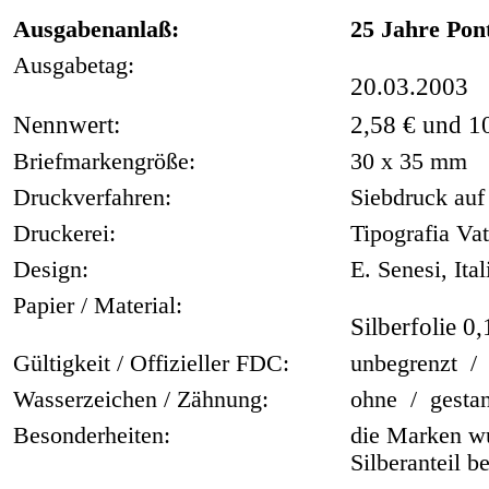
Ausgabenanlaß:
25 Jahre Pont
Ausgabetag:
20.03.2003
Nennwert:
2,58 € und 10
Briefmarkengröße:
30 x 35 mm
Druckverfahren:
Siebdruck auf 
Druckerei:
Tipografia Va
Design:
E. Senesi, Ital
Papier / Material:
Silberfolie 0
Gültigkeit / Offizieller FDC:
unbegrenzt / 
Wasserzeichen / Zähnung:
ohne / gestan
Besonderheiten:
die Marken wu
Silberanteil b