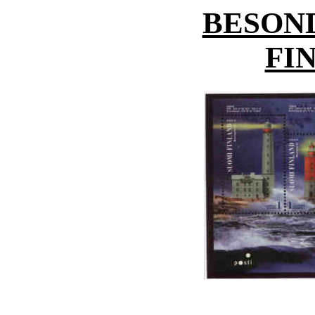
BESON
FI