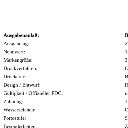
Ausgabenanlaß:
B
Ausgabetag:
2
Nennwert:
1
Markengröße:
3
Druckverfahren:
O
Druckerei:
B
Design / Entwurf:
R
Gültigkeit / Offizieller FDC:
u
Zähnung:
1
Wasserzeichen:
O
Portostufe:
S
Besonderheiten:
Z