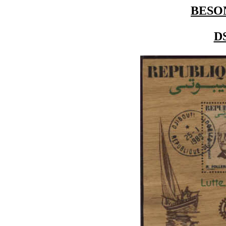
BESO
D