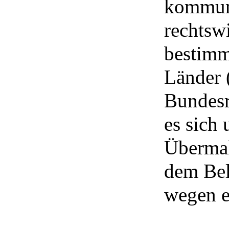
kommuni
rechtsw
bestimm
Länder 
Bundesr
es sich
Übermal
dem Bel
wegen e