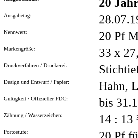
20 Jahr
Ausgabetag:
28.07.1
Nennwert:
20 Pf M
Markengröße:
33 x 2
Druckverfahren / Druckerei:
Stichti
Design und Entwurf / Papier:
Hahn, L
Gültigkeit / Offizieller FDC:
bis 31.1
Zähnung / Wasserzeichen:
14 : 13
Portostufe:
20 Pf f