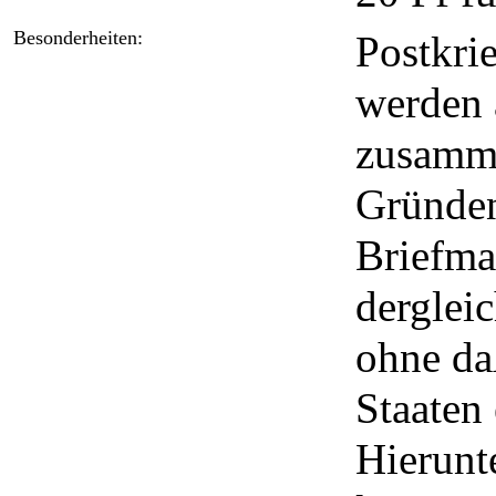
Besonderheiten:
Postkri
werden 
zusamme
Gründen
Briefma
derglei
ohne da
Staaten 
Hierunte